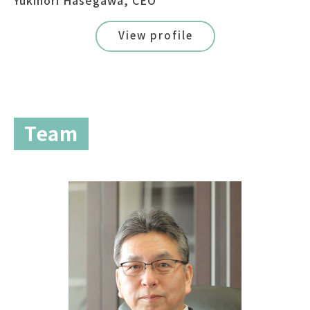
Yukinori Hasegawa, CEO
View profile
Team