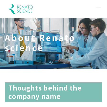
About Renato
science
Thoughts behind the
company name